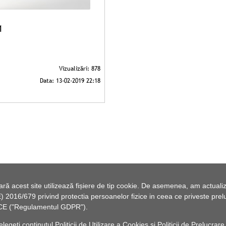
1
 acest site utilizează fișiere de tip cookie. De asemenea, am actualiza
2016/679 privind protectia persoanelor fizice in ceea ce priveste preluc
46/CE ("Regulamentul GDPR").
elegeți conținutul
Politicii de Utilizare a Cookies
și
Politicii de Prelucrare