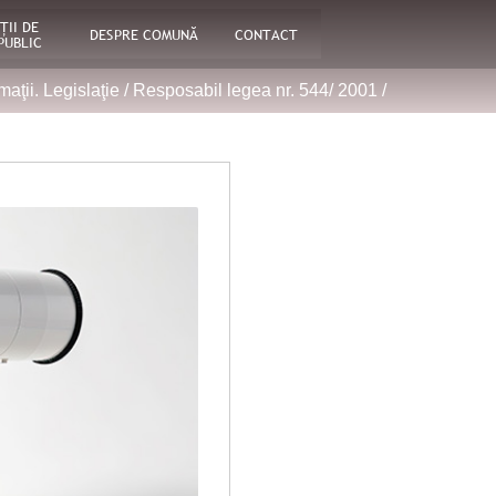
ŢII DE
DESPRE COMUNĂ
CONTACT
PUBLIC
maţii. Legislaţie
/
Resposabil legea nr. 544/ 2001
/