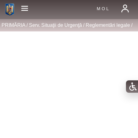
M O L
PRIMĂRIA /
Serv. Situaţii de Urgenţă
/
Reglementări legale
/