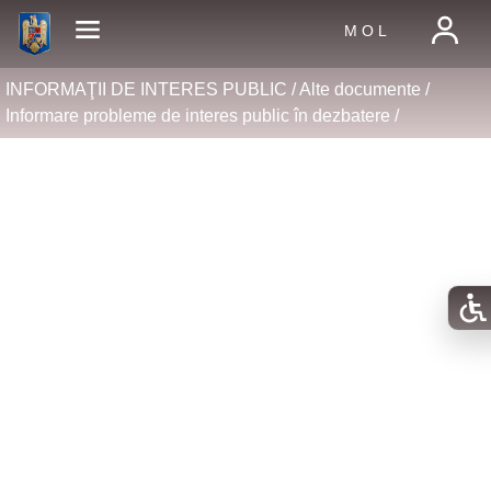
M O L
INFORMAŢII DE INTERES PUBLIC /
Alte documente
/
Informare probleme de interes public în dezbatere
/